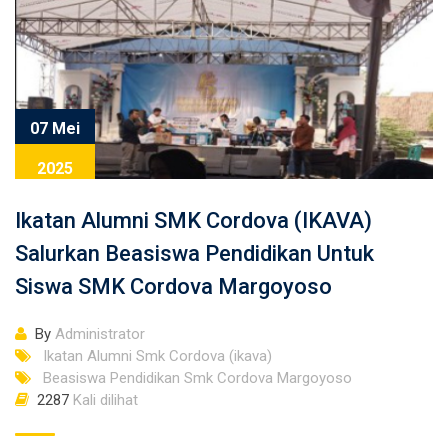
07 Mei
2025
Ikatan Alumni SMK Cordova (IKAVA)
Salurkan Beasiswa Pendidikan Untuk
Siswa SMK Cordova Margoyoso
By
Administrator
Ikatan Alumni Smk Cordova (ikava)
Beasiswa Pendidikan Smk Cordova Margoyoso
2287
Kali dilihat