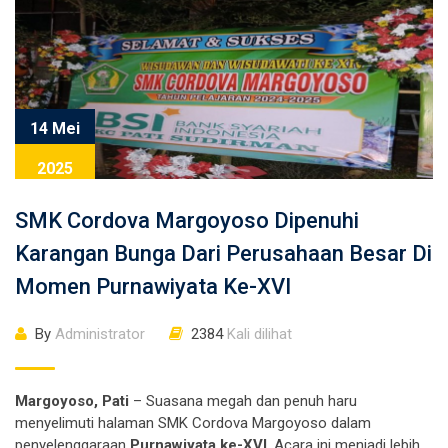
14 Mei
2025
SMK Cordova Margoyoso Dipenuhi
Karangan Bunga Dari Perusahaan Besar Di
Momen Purnawiyata Ke-XVI
By
Administrator
2384
Kali dilihat
Margoyoso, Pati
– Suasana megah dan penuh haru
menyelimuti halaman SMK Cordova Margoyoso dalam
penyelenggaraan
Purnawiyata ke-XVI
. Acara ini menjadi lebih