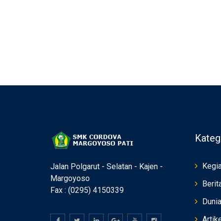
Kateg
Kegia
Jalan Polgarut - Selatan - Kajen -
Margoyoso
Berit
Fax : (0295) 4150339
Duni
Artik