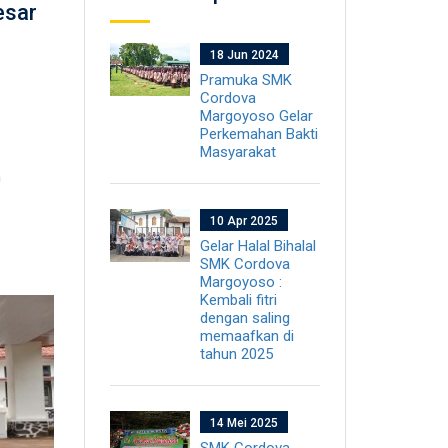
esar
18 Jun 2024
Pramuka SMK
Cordova
Margoyoso Gelar
Perkemahan Bakti
Masyarakat
m
10 Apr 2025
Gelar Halal Bihalal
SMK Cordova
Margoyoso :
Kembali fitri
dengan saling
memaafkan di
tahun 2025
14 Mei 2025
SMK Cordova