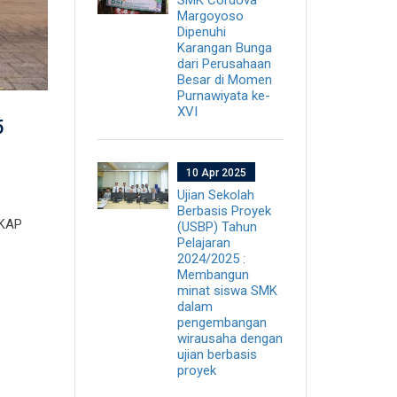
Margoyoso
Dipenuhi
Karangan Bunga
dari Perusahaan
Besar di Momen
Purnawiyata ke-
XVI
5
10 Apr 2025
Ujian Sekolah
Berbasis Proyek
SKAP
(USBP) Tahun
Pelajaran
2024/2025 :
Membangun
minat siswa SMK
dalam
pengembangan
wirausaha dengan
ujian berbasis
proyek