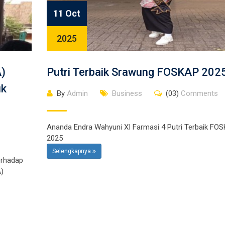
11 Oct
2025
A)
Putri Terbaik Srawung FOSKAP 202
uk
By
Admin
Business
(03)
Comments
Ananda Endra Wahyuni XI Farmasi 4 Putri Terbaik FO
2025
Selengkapnya
erhadap
A)