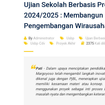
Ujian Sekolah Berbasis P
2024/2025 : Membangun 
Pengembangan Wirausaha
By
Administrator
Usbp
Ujian Berbas
Usbp Cdv
Proyek Akhir
2375
Kali dil
Pati
- Dalam upaya menciptakan pendidika
Margoyoso telah mengambil langkah inovatif
dikenal juga dengan PjBL, menerapkan uji
memiliki kesamaan materi atau konsep. 
menggunakan proyek sebagai inti proses 
masalah nyata dan mengembangkan keteram