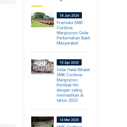
18 Jun 2024
Pramuka SMK
Cordova
Margoyoso Gelar
Perkemahan Bakti
Masyarakat
10 Apr 2025
Gelar Halal Bihalal
SMK Cordova
Margoyoso :
Kembali fitri
dengan saling
memaafkan di
tahun 2025
14 Mei 2025
SMK Cordova