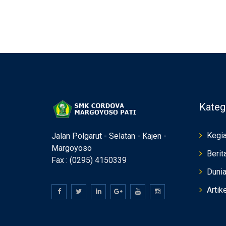
Kateg
Kegia
Jalan Polgarut - Selatan - Kajen -
Margoyoso
Berit
Fax : (0295) 4150339
Duni
Artik