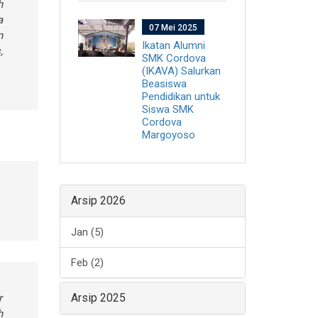
h
a
07 Mei 2025
n
Ikatan Alumni
,
SMK Cordova
(IKAVA) Salurkan
Beasiswa
Pendidikan untuk
Siswa SMK
Cordova
Margoyoso
Arsip 2026
Jan (5)
Feb (2)
Arsip 2025
r
h