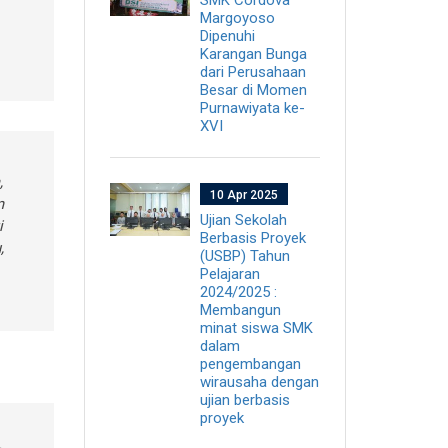
Margoyoso
Dipenuhi
Karangan Bunga
dari Perusahaan
Besar di Momen
Purnawiyata ke-
XVI
,
10 Apr 2025
m
Ujian Sekolah
i
Berbasis Proyek
,
(USBP) Tahun
Pelajaran
2024/2025 :
Membangun
minat siswa SMK
dalam
pengembangan
wirausaha dengan
ujian berbasis
proyek