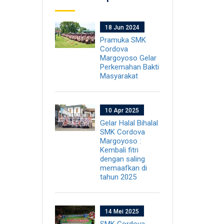
18 Jun 2024
Pramuka SMK
Cordova
Margoyoso Gelar
Perkemahan Bakti
Masyarakat
10 Apr 2025
Gelar Halal Bihalal
SMK Cordova
Margoyoso :
Kembali fitri
dengan saling
memaafkan di
tahun 2025
14 Mei 2025
SMK Cordova