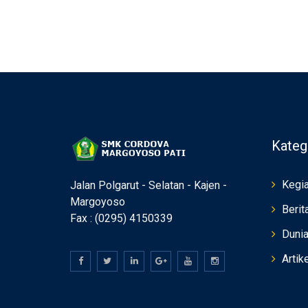
Kateg
Kegia
Jalan Polgarut - Selatan - Kajen -
Margoyoso
Berit
Fax : (0295) 4150339
Duni
Artik